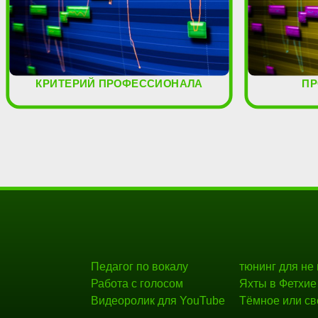
КРИТЕРИЙ ПРОФЕССИОНАЛА
ПР
Педагог по вокалу
тюнинг для не
Работа с голосом
Яхты в Фетхие
Видеоролик для YouTube
Тёмное или св