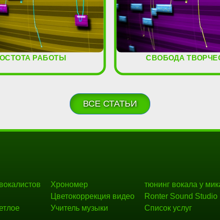
ОСТОТА РАБОТЫ
СВОБОДА ТВОРЧЕ
ВСЕ СТАТЬИ
 вокалистов
Хрономер
тюнинг вокала у мик
Цветокоррекция видео
Ronter Sound Studio
етлое
Учитель музыки
Список услуг