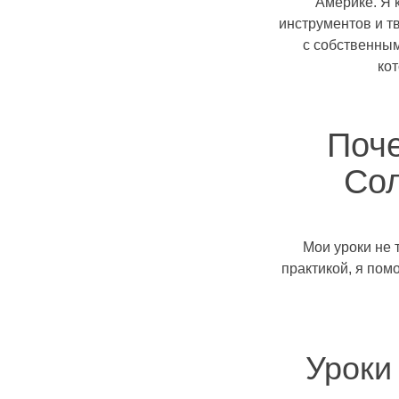
Америке. Я 
инструментов и т
с собственным
ко
Поче
Сол
Мои уроки не 
практикой, я пом
Уроки