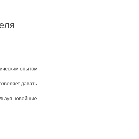
еля
ктическим опытом
озволяет давать
ользуя новейшие