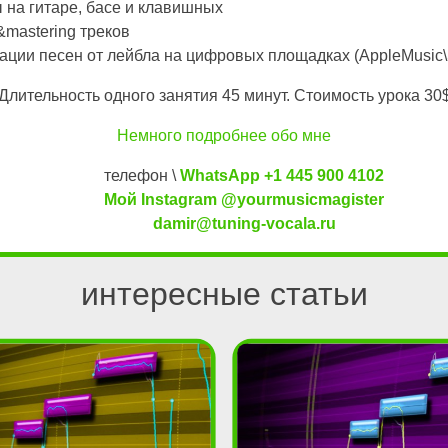
 на гитаре, басе и клавишных
&mastering треков
ции песен от лейбла на цифровых площадках (AppleMusic\Sp
Длительность одного занятия 45 минут. Стоимость урока 30
Немного подробнее обо мне
телефон \
WhatsApp +1 445 900 4102
Мой Instagram @yourmusicmagister
damir@tuning-vocala.ru
интересные статьи