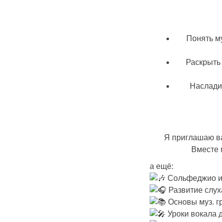
Понять м
Раскрыть 
Наслади
Я приглашаю ва
Вместе 
а ещё:
Сольфеджио и
Развитие слух
Основы муз. г
Уроки вокала 