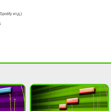
otify ит.д.)
$