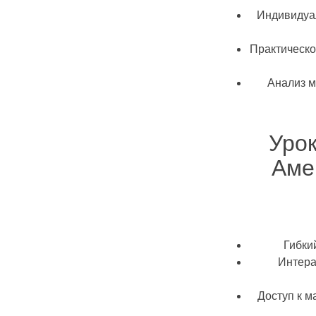
Индивидуа
Практическ
Анализ м
Уро
Аме
Гибки
Интера
Доступ к 