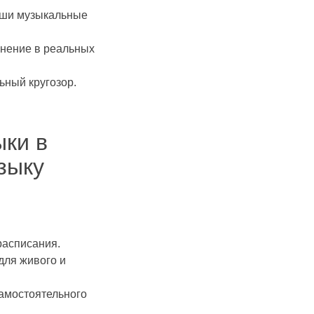
аши музыкальные
енение в реальных
ьный кругозор.
ки в
зыку
 расписания.
для живого и
самостоятельного