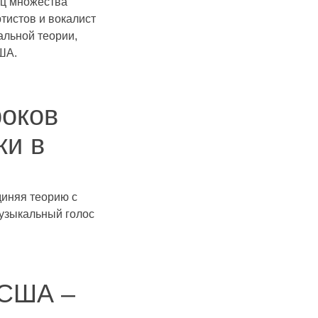
ец множества
тистов и вокалист
альной теории,
ША.
роков
ки в
диняя теорию с
музыкальный голос
 США –