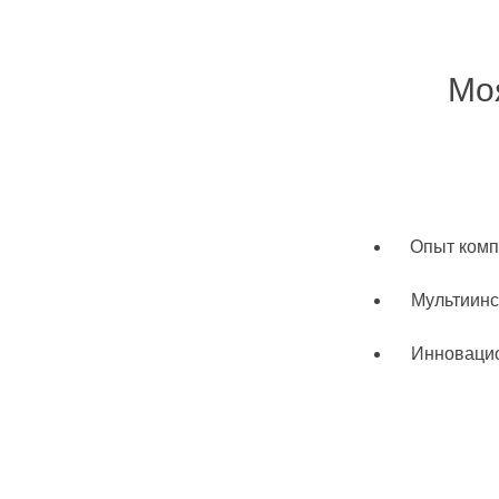
Мо
Опыт комп
Мультиинс
Инноваци