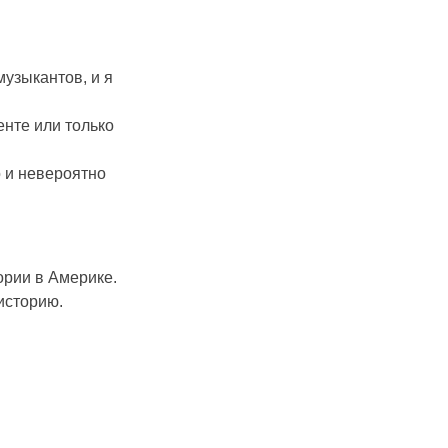
музыкантов, и я
енте или только
о и невероятно
ории в Америке.
историю.