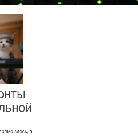
онты –
льной
рямо здесь, в