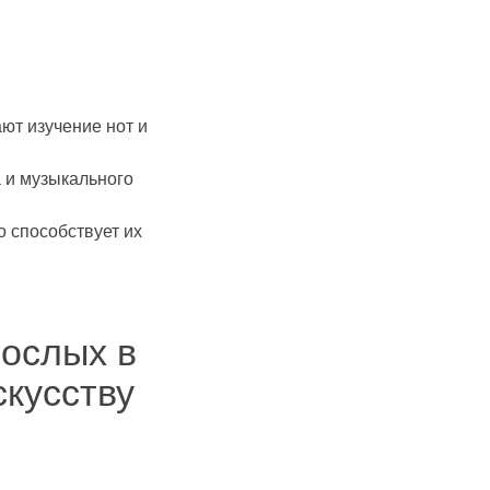
ают изучение нот и
 и музыкального
о способствует их
ослых в
кусству