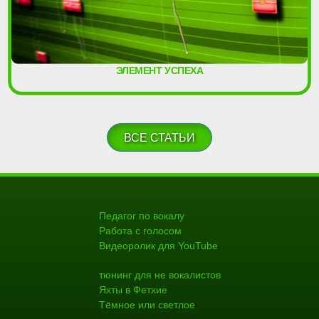
ЭЛЕМЕНТ УСПЕХА
ВСЕ СТАТЬИ
Педагог по вокалу
Работа с голосом
Видеоролик для YouTube
тюнинг для не вокалистов
Яхты в Фетхие
Тёмное или светлое