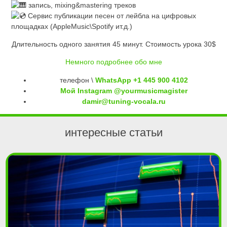
запись, mixing&mastering треков
Сервис публикации песен от лейбла на цифровых
площадках (AppleMusic\Spotify ит.д.)
Длительность одного занятия 45 минут. Стоимость урока 30$
Немного подробнее обо мне
телефон \
WhatsApp +1 445 900 4102
Мой Instagram @yourmusicmagister
damir@tuning-vocala.ru
интересные статьи