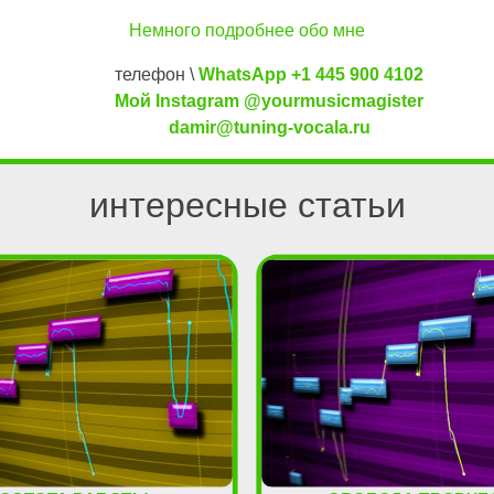
Немного подробнее обо мне
телефон \
WhatsApp +1 445 900 4102
Мой Instagram @yourmusicmagister
damir@tuning-vocala.ru
интересные статьи