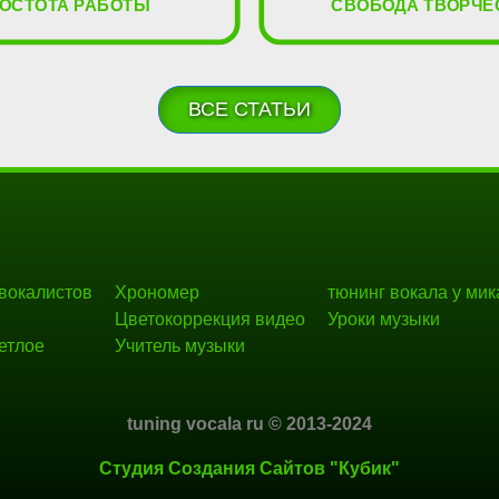
ОСТОТА РАБОТЫ
СВОБОДА ТВОРЧЕ
ВСЕ СТАТЬИ
 вокалистов
Хрономер
тюнинг вокала у мик
Цветокоррекция видео
Уроки музыки
етлое
Учитель музыки
tuning vocala ru © 2013-2024
Cтудия Создания Сайтов "Кубик"