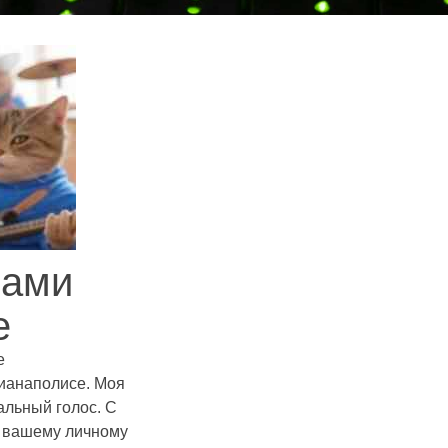
ками
е
е
дианаполисе. Моя
альный голос. С
к вашему личному