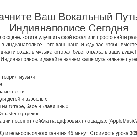
ачните Ваш Вокальный Путь
Индианаполисе Сегодня
 о сцене, хотите улучшить свой вокал или просто найти рад
 в Индианаполисе – это ваш шанс. Я жду вас, чтобы вмест
циал и создать музыку, которая будет отражать вашу душу.
в Индианаполисе, и давайте начнем ваше музыкальное путе
 теория музыки
а
рамотности
для детей и взрослых
 на гитаре, басе и клавишных
&mastering треков
ции песен от лейбла на цифровых площадках (AppleMusic\Sp
Длительность одного занятия 45 минут. Стоимость урока 30