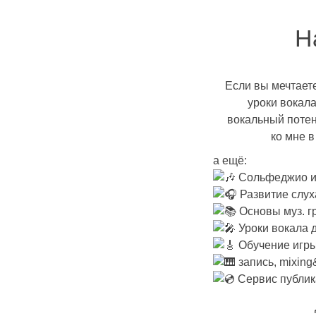
Н
Если вы мечтаете
уроки вокала
вокальный потен
ко мне 
а ещё:
Сольфеджио и
Развитие слух
Основы муз. г
Уроки вокала 
Обучение игры
запись, mixing
Сервис публика