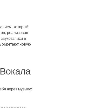
ванием, который
тов, реализовав
 звукозаписи в
а обретают новую
 Вокала
ебя через музыку: