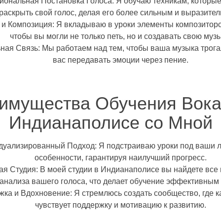
ональная Постановка Голоса:
Я обучаю техникам, которы
раскрыть свой голос, делая его более сильным и выразите
 и Композиция:
Я вкладываю в уроки элементы композиторс
чтобы вы могли не только петь, но и создавать свою музы
ная Связь:
Мы работаем над тем, чтобы ваша музыка трога
вас передавать эмоции через пение.
имущества Обучения Вока
Индианаполисе со Мной
дуализированный Подход:
Я подстраиваю уроки под ваши л
особенности, гарантируя наилучший прогресс.
я Студия:
В моей студии в Индианаполисе вы найдете все
 анализа вашего голоса, что делает обучение эффективным
жка и Вдохновение:
Я стремлюсь создать сообщество, где 
чувствует поддержку и мотивацию к развитию.