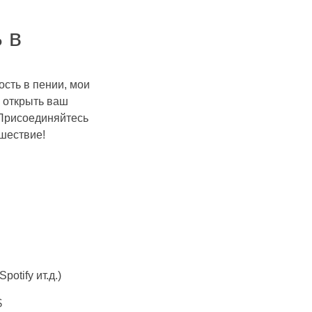
 в
ость в пении, мои
е открыть ваш
 Присоединяйтесь
шествие!
otify ит.д.)
$