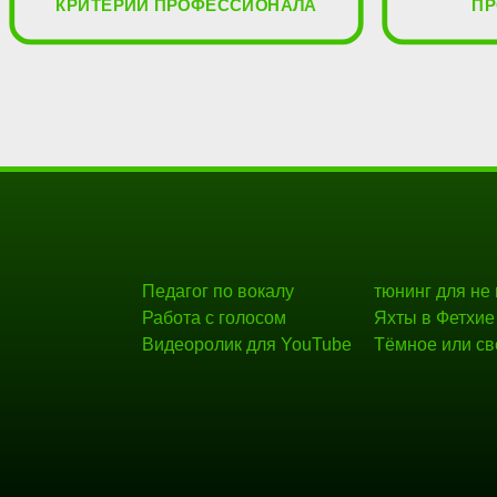
КРИТЕРИЙ ПРОФЕССИОНАЛА
ПР
Педагог по вокалу
тюнинг для не
Работа с голосом
Яхты в Фетхие
Видеоролик для YouTube
Тёмное или св