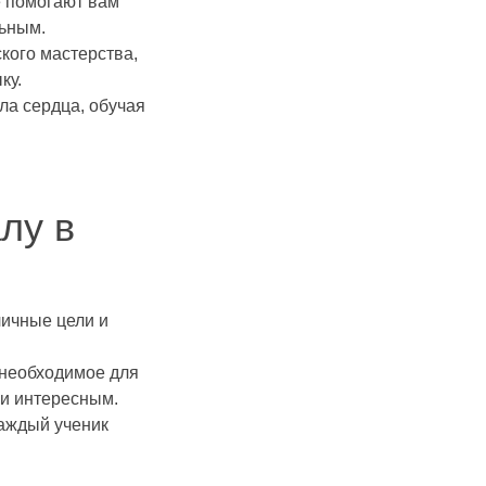
е помогают вам
льным.
кого мастерства,
ку.
ла сердца, обучая
лу в
ичные цели и
 необходимое для
 и интересным.
каждый ученик