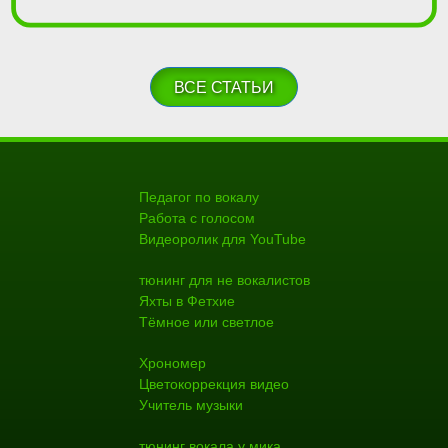
ВСЕ СТАТЬИ
Педагог по вокалу
Работа с голосом
Видеоролик для YouTube
тюнинг для не вокалистов
Яхты в Фетхие
Тёмное или светлое
Хрономер
Цветокоррекция видео
Учитель музыки
тюнинг вокала у мика