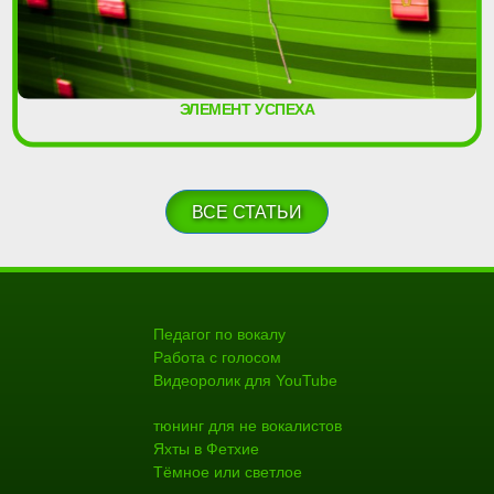
ЭЛЕМЕНТ УСПЕХА
ВСЕ СТАТЬИ
Педагог по вокалу
Работа с голосом
Видеоролик для YouTube
тюнинг для не вокалистов
Яхты в Фетхие
Тёмное или светлое