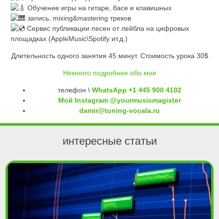
Обучение игры на гитаре, басе и клавишных
запись, mixing&mastering треков
Сервис публикации песен от лейбла на цифровых
площадках (AppleMusic\Spotify ит.д.)
Длительность одного занятия 45 минут. Стоимость урока 30$
Немного подробнее обо мне
телефон \
WhatsApp +1 445 900 4102
Мой Instagram @yourmusicmagister
damir@tuning-vocala.ru
интересные статьи